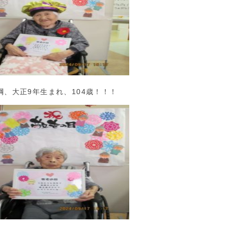
綱、大正9年生まれ、104歳！！！